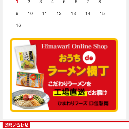
1
2
3
4
5
6
7
8
9
10
11
12
13
14
15
16