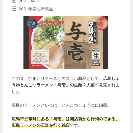
2021-04-12
2021年春の新商品
この春、ひまわりフーズとのコラボ商品として、
広島しょ
うゆとんこつラーメン「与壱」の生麺２人前
が発売されま
した！
広島のラーメンといえば、とんこつしょうゆに細麺。
広島市三篠町にある「与壱」は開店前から行列のできる、
広島ラーメンの王道を行く銘店
です。