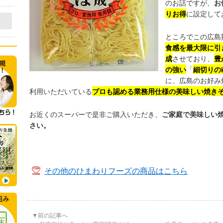
のお話ですが、
お
りお得
に設定して
ところでこの広島
食感を最大限に引
成
させており、
豊
の強い
「
細切りの
に、広島のお好み
利用いただいている
プロも認める業務用仕様の美味しい焼き
お近くのスーパーで是非ご購入いただき、
ご家庭で美味しい
さい。
その他のひまわりフーズの商品はこちら
▼前の記事へ