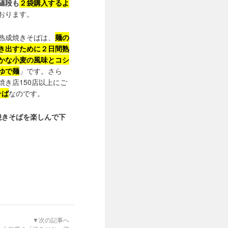
値段も
２袋購入するよ
おります。
熟成焼きそばは、
麺の
き出すために２日間熟
かな小麦の風味とコシ
ゆで麺
」です。さら
焼き店150店以上にご
そば
なのです。
焼きそばを楽しんで下
▼次の記事へ