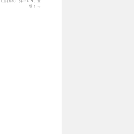
、山口県の「洋ＲＵＮ」登
場！
→