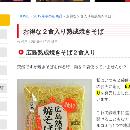
HOME
»
2019年冬の新商品
» お得な２食入り熟成焼きそば
お得な２食入り熟成焼きそば
作成日：
2019年12月18日
広島熟成焼きそば２食入り
突然ですが焼きそばを作る時、麺を２袋使っていませんか？
私はいつも２袋使
のお声に応え、
広
証
り
を発売しました
います。
これで調理中に焦
開けることもなく
ルゴミも1つで地