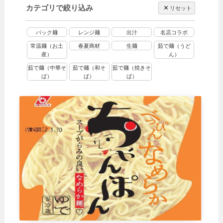
カテゴリで絞り込み
リセット
パック麺
レンジ麺
出汁
名店コラボ
常温麺（お土
春夏商材
生麺
茹で麺（うど
産）
ん）
茹で麺（中華そ
茹で麺（和そ
茹で麺（焼きそ
ば）
ば）
ば）