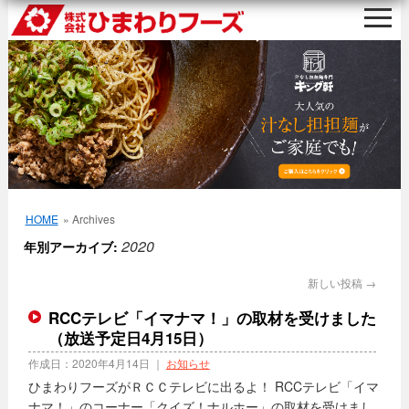
HOME
» Archives
2020
年別アーカイブ:
新しい投稿
→
RCCテレビ「イマナマ！」の取材を受けました
（放送予定日4月15日）
作成日：
2020年4月14日
｜
お知らせ
ひまわりフーズがＲＣＣテレビに出るよ！ RCCテレビ「イマ
ナマ！」のコーナー「クイズ！ナルホー」の取材を受けまし