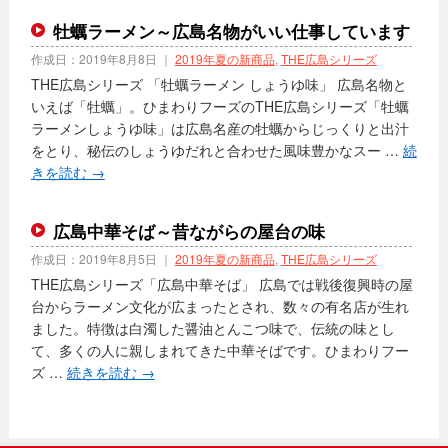
牡蠣ラーメン～広島名物がいい仕事しています
作成日：
2019年8月8日
｜
2019年夏の新商品
,
THE広島シリーズ
THE広島シリーズ 「牡蠣ラーメン しょうゆ味」 広島名物と
いえば「牡蠣」。ひまわりフーズのTHE広島シリーズ「牡蠣
ラーメンしょうゆ味」は広島名産の牡蠣からじっくりと出汁
をとり、秘伝のしょうゆだれと合わせた風味豊かなスー …
続
きを読む
→
広島中華そば～昔ながらの屋台の味
作成日：
2019年8月5日
｜
2019年夏の新商品
,
THE広島シリーズ
THE広島シリーズ「広島中華そば」 広島では戦後復興時の屋
台からラーメン文化が広まったとされ、数々の有名店が生れ
ました。特徴は白濁した醤油とんこつ味で、伝統の味とし
て、多くの人に親しまれてきた中華そばです。ひまわりフー
ズ …
続きを読む
→