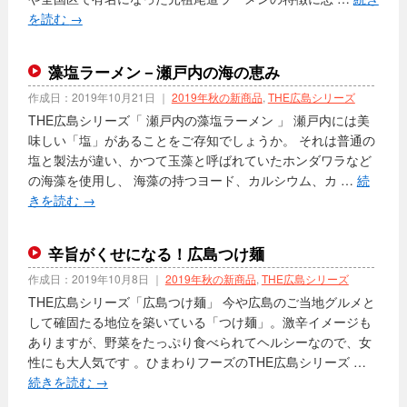
を読む
→
藻塩ラーメン－瀬戸内の海の恵み
作成日：
2019年10月21日
｜
2019年秋の新商品
,
THE広島シリーズ
THE広島シリーズ「 瀬戸内の藻塩ラーメン 」 瀬戸内には美
味しい「塩」があることをご存知でしょうか。 それは普通の
塩と製法が違い、かつて玉藻と呼ばれていたホンダワラなど
の海藻を使用し、 海藻の持つヨード、カルシウム、カ …
続
きを読む
→
辛旨がくせになる！広島つけ麺
作成日：
2019年10月8日
｜
2019年秋の新商品
,
THE広島シリーズ
THE広島シリーズ「広島つけ麺」 今や広島のご当地グルメと
して確固たる地位を築いている「つけ麺」。激辛イメージも
ありますが、野菜をたっぷり食べられてヘルシーなので、女
性にも大人気です 。ひまわりフーズのTHE広島シリーズ …
続きを読む
→